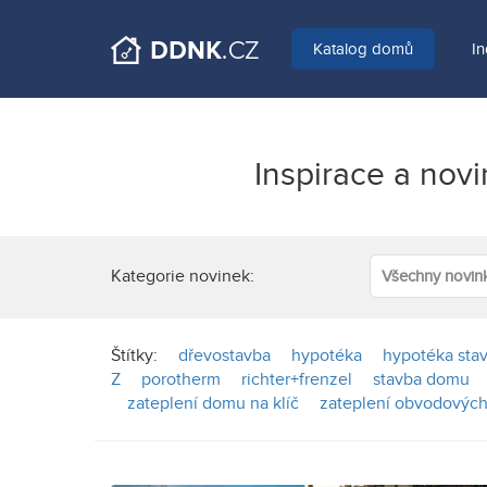
Katalog domů
In
Inspirace a nov
Kategorie novinek:
Všechny novin
Štítky:
dřevostavba
hypotéka
hypotéka sta
Z
porotherm
richter+frenzel
stavba domu
zateplení domu na klíč
zateplení obvodových