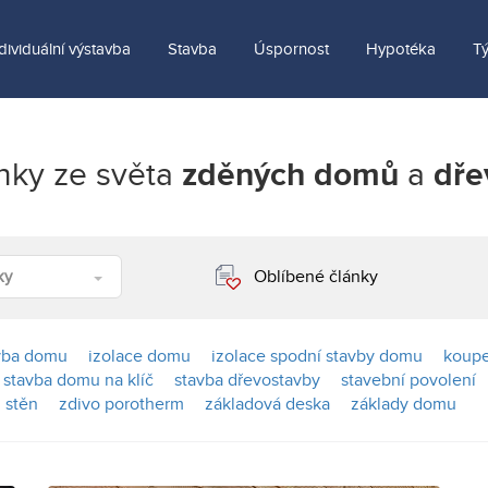
dividuální výstavba
Stavba
Úspornost
Hypotéka
T
inky ze světa
zděných domů
a
dře
Oblíbené články
ky
vba domu
izolace domu
izolace spodní stavby domu
koupe
stavba domu na klíč
stavba dřevostavby
stavební povolení
 stěn
zdivo porotherm
základová deska
základy domu