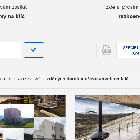
vám zasílat
Zde si prosí
my na klíč
nízkoen
SPECIFIK
SOU
 a inspirace ze světa
zděných domů a dřevostaveb na klíč