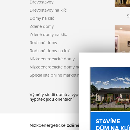
Dřevostavby
Dřevostavby na klíč
S
Domy na klíč
Zděné domy
Zděné domy na klíč
Rodinné domy
Rodinné domy na klíč
Nízkoenergetické domy
Nízkoenergetické domy na klíč
Specialista online marketingu
Výměry studií domů a výpočty
hypoték jsou orientační.
STAVÍME
Nízkoenergetické
zděné domy
DŮM NA KLÍ