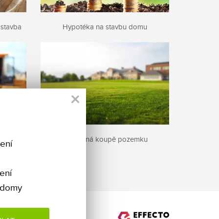
ostavba
Hypotéka na stavbu domu
lení
Bezpečná koupě pozemku
ení
ení
 domy
dIn