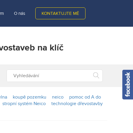
ým
O nás
KONTAKTUJTE MĚ
vostaveb na klíč
lna
koupě pozemku
neico
pomoc od A do
stropní systém Neico
technologie dřevostavby