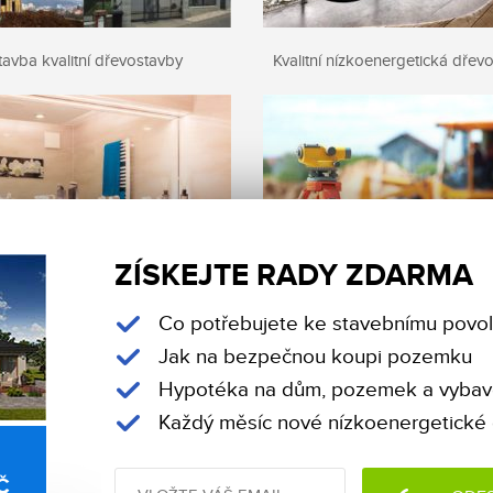
tavba kvalitní dřevostavby
Kvalitní nízkoenergetická dřev
ZÍSKEJTE RADY ZDARMA
Koupelna německé kvality
Projekt ke stavebnímu povo
Co potřebujete ke stavebnímu povol
Jak na bezpečnou koupi pozemku
Hypotéka na dům, pozemek a vybav
Každý měsíc nové nízkoenergetické
Č
Facebook
Twitter
Pinterest
Linke