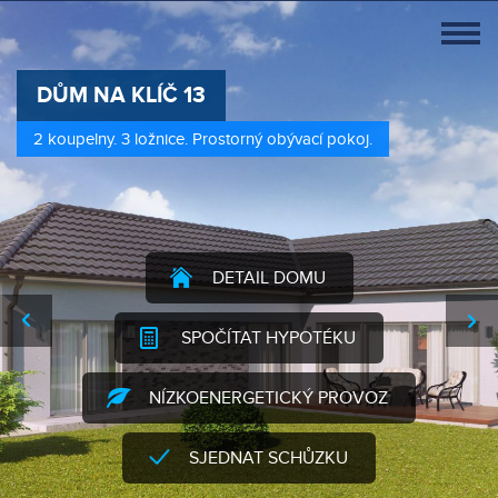
DETAIL DOMU
SPOČÍTAT HYPOTÉKU
NÍZKOENERGETICKÝ PROVOZ
SJEDNAT SCHŮZKU