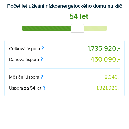
Počet let užívání nízkoenergetockého domu na klíč
54 let
1.735.920
,-
?
Celková úspora
450.090
,-
?
Daňová úspora
?
2.040
,-
Měsíční úspora
?
1.321.920
,-
Úspora za
54
let