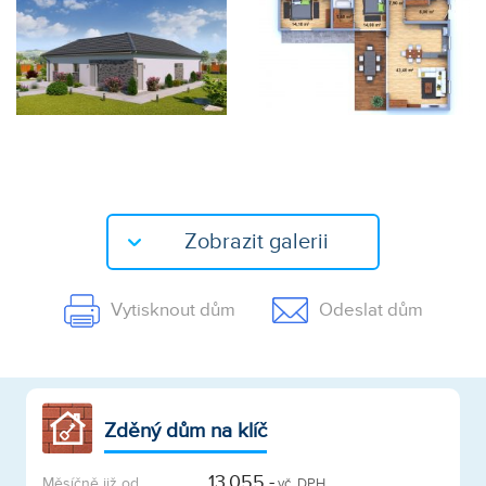
Zobrazit galerii
Vytisknout dům
Odeslat dům
Zděný dům na klíč
13.055,-
Měsíčně již od
vč. DPH