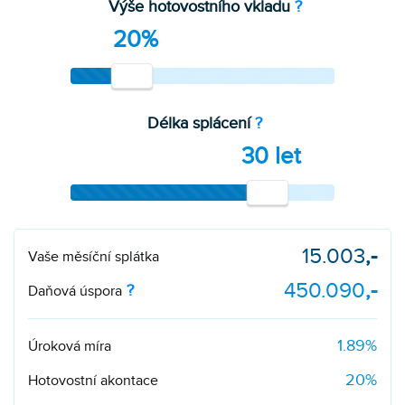
Výše hotovostního vkladu
?
20%
Délka splácení
?
30 let
15.003
,-
Vaše měsíční splátka
450.090
,-
?
Daňová úspora
1.89
%
Úroková míra
20
%
Hotovostní akontace