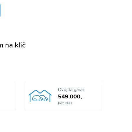
 na klíč
Dvojitá garáž
549.000,-
bez DPH