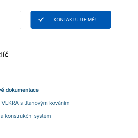
líč
ové dokumentace
a VEKRA s titanovým kováním
 a konstrukční systém