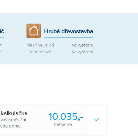
íč
Hrubá dřevostavba
Měsíčně již od
ní
Na vyžádání
Jednorázově
ní
Na vyžádání
 kalkulačka
10.035
,-
i vaše měsíční
měsíčně
tavbu domu.